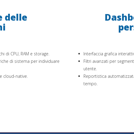
 delle
Dashbo
ni
per
rechi di CPU, RAM e storage.
Interfaccia grafica interatt
riche di sistema per individuare
Filtri avanzati per segmenta
utente.
e cloud-native.
Reportistica automatizzata
tempo.