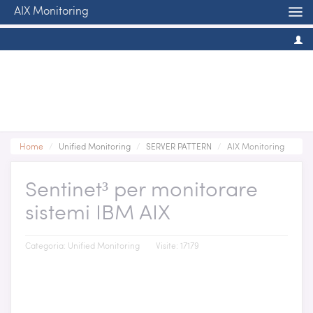
AIX Monitoring
Home
/
Unified Monitoring
/
SERVER PATTERN
/
AIX Monitoring
Sentinet³ per monitorare
sistemi IBM AIX
Categoria:
Unified Monitoring
Visite: 17179