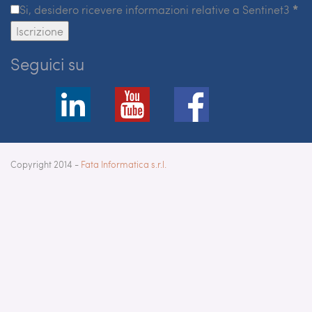
Si, desidero ricevere informazioni relative a Sentinet3
*
Iscrizione
Seguici su
Copyright 2014 -
Fata Informatica s.r.l.