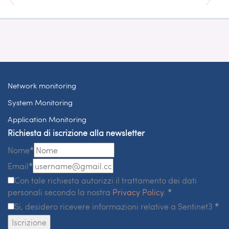
Network monitoring
System Monitoring
Application Monitoring
Richiesta di iscrizione alla newsletter
Nome
*
Email
*
Con tale richiesta autorizzi il trattamento dei dati
personali secondo la nostra
Privacy Policy
.
*
Si, desidero ricevere informazioni relative a Sentinet3
*
Iscrizione