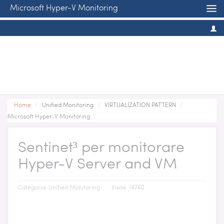
Microsoft Hyper-V Monitoring
Home
/
Unified Monitoring
/
VIRTUALIZATION PATTERN
/
Microsoft Hyper-V Monitoring
Sentinet³ per monitorare
Hyper-V Server and VM
Categoria:
Unified Monitoring
Visite: 14740