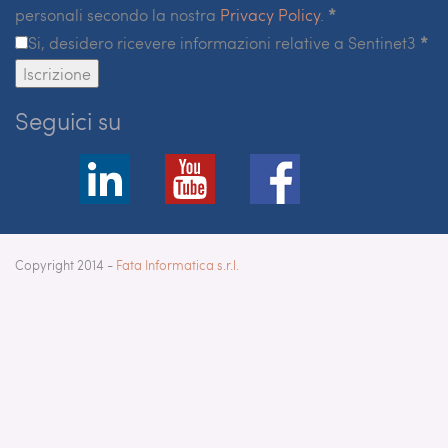
personali secondo la nostra
Privacy Policy
.
*
Si, desidero ricevere informazioni relative a Sentinet3
*
Iscrizione
Seguici su
Copyright 2014 -
Fata Informatica s.r.l.