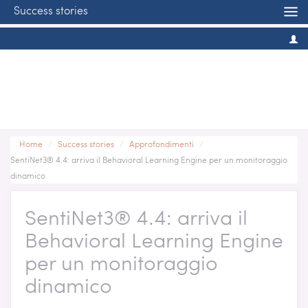
Success stories
Home
/
Success stories
/
Approfondimenti
/
SentiNet3® 4.4: arriva il Behavioral Learning Engine per un monitoraggio
dinamico
SentiNet3® 4.4: arriva il
Behavioral Learning Engine
per un monitoraggio
dinamico