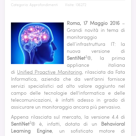
Categoria:
Approfondimenti
Visite: 136272
Roma, 17 Maggio 2016
–
Grandi novità in tema di
monitoraggio
dell’infrastruttura IT: la
nuova versione di
3
SentiNet
®, la prima
appliance italiana
di
Unified Proactive Monitoring
, rilasciata da Fata
Informatica, azienda che da vent’anni fornisce
servizi specialistici ad alto valore aggiunto nel
campo delle tecnologie dell'informatica e delle
telecomunicazioni, è infatti adesso in grado di
assicurare un monitoraggio ancora più pervasivo.
Appena rilasciata sul mercato, la versione 4.4 di
3
SentiNet
® è, infatti, dotata di un
Behavioral
Learning Engine
, un sofisticato motore di