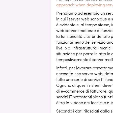
approach when deploying serve
Prendiamo ad esempio un serv
in cui i server web sono due e so
è evidente e, al tempo stesso, 
web server smettesse di funzion
la funzionalità cluster del sito 
funzionamento del servizio anc
livello di infrastruttura i tecn
situazione per porre in atto le 
tempestivamente il server mal
Infatti, per lavorare corretta
necessita che server web, datab
tutta una serie di servizi IT f
Ognuno di questi sistemi deve
di e-commerce di fatturare, qui
servizi IT sottostanti siano fun
è tra la visione dei tecnici e 
Secondo i dati rilasciati dalla s