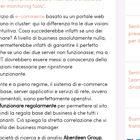
r monitoring tools”
.
izio di
e-commerce
basato su un portale web
no in cluster: qui la differenza tra le due visioni
Senti
intuitiva. Cosa succederebbe infatti se uno dei
pres
are? A livello di business assolutamente nulla,
per i
permetterebbe infatti di garantire il perfetto
he se uno dei due server non funzionasse; ma a
ici IT dovrebbero essere messi a conoscenza della
azioni necessarie per ripristinare
Senti
funzionante.
Lear
mente e a pieno regime, il sistema di e-commerce
dina
ase, server applicativi e servizi di rete, ovvero
ondamentali, siano perfettamente operativi.
funzionare regolarmente
per permettere al sito
ndi la regola base del business è che tutti i
Busi
zionanti. Ciò spiega la stretta correlazione che vi
front
quella dei business manager.
ocietà di ricerca e di analisi
Aberdeen Group
,