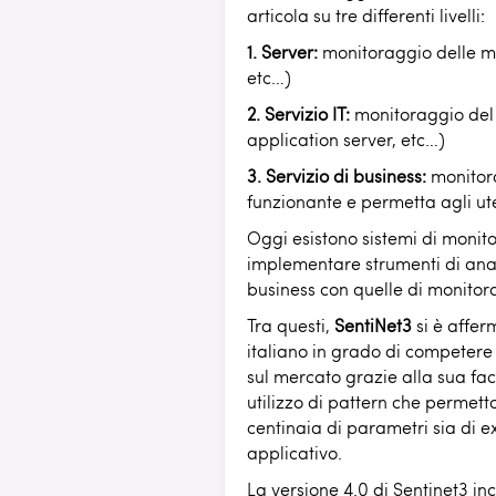
articola su tre differenti livelli:
1. Server:
monitoraggio delle ma
etc…)
2. Servizio IT:
monitoraggio del s
application server, etc…)
3. Servizio di business:
monitora
funzionante e permetta agli uten
Oggi esistono sistemi di monit
implementare strumenti di anal
business con quelle di monitorag
Tra questi,
SentiNet3
si è affer
italiano in grado di competere
sul mercato grazie alla sua faci
utilizzo di pattern che perme
centinaia di parametri sia di e
applicativo.
La versione 4.0 di Sentinet3 in