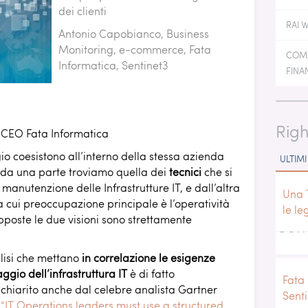
ATION SERVER
ENVIRONMENTAL PATTERN
NEXT
dei clienti
RN
RAI 
PROBEBOX MONITORING
Antonio Capobianco, Business
MONITORING
Monitoring, e-commerce, Fata
COMA
 MONITORING
Informatica, Sentinet3
IC MONITORING
FINA
ERE MONITORING
Righ
, CEO Fata Informatica
o coesistono all’interno della stessa azienda
ULTIMI
: da una parte troviamo quella dei
tecnici
che si
manutenzione delle Infrastrutture IT, e dall’altra
Una 
a cui preoccupazione principale è l’operatività
le le
poste le due visioni sono strettamente
Cond
lisi che mettano
in correlazione le esigenze
ggio dell’infrastruttura IT
è di fatto
Fata 
chiarito anche dal celebre analista Gartner
Sent
o
“IT Operations leaders must use a structured