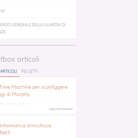
 GEN MONITORING
WAY
NDO GENERALE DELLA GUARDIA DI
NZA
tbox articoli
 ARTICOLI
PIÙ LETTI
Time Machine per sconfiggere
ggi di Murphy.
ividi su:
Approfondimenti
Informatica arricchisce
iNet3