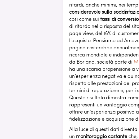
ritardi, anche minimi, nei temp
considerevole sulla soddisfazio
così come sui
tassi di conversi
di ritardo nella risposta del sito
page view, del 16% di customer 
l’acquisto. Pensiamo ad Amazo
pagina costerebbe annualmente 
ricerca mondiale e indipende
da Borland, società parte di
Mi
ha una scarsa propensione a v
un’esperienza negativa e quind
rispetto alle prestazioni del pr
termini di reputazione e, per i 
Questo risultato dimostra come
rappresenti un vantaggio compe
offrire un’esperienza positiva a
fidelizzazione e acquisizione di
Alla luce di questi dati divent
un
monitoraggio costante
che, 