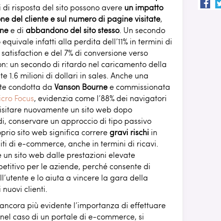
i di risposta del sito possono avere
un impatto
ne del cliente e sul numero di pagine visitate
,
one
e di
abbandono del sito stesso
. Un secondo
 equivale infatti alla perdita dell’11% in termini di
satisfaction e del 7% di conversione verso
n: un secondo di ritardo nel caricamento della
1.6 milioni di dollari in sales. Anche una
nte condotta da
Vanson Bourne
e commissionata
cro Focus
, evidenzia come l’88% dei navigatori
isitare nuovamente un sito web dopo
i, conservare un approccio di tipo passivo
oprio sito web significa correre
gravi rischi
in
siti di e-commerce, anche in termini di ricavi.
 un sito web dalle prestazioni elevate
titivo per le aziende, perché consente di
ll’utente e lo aiuta a vincere la gara della
 nuovi clienti.
a ancora più evidente l’importanza di effettuare
nel caso di un portale di e-commerce, si