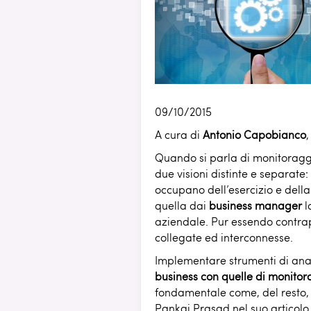
APPLIC
PATTE
JBOSS 
TOMCAT
WEBLOG
WEBSPH
09/10/2015
A cura di
Antonio Capobianco
Quando si parla di monitoraggi
due visioni distinte e separate
occupano dell’esercizio e della 
quella dai
business manager
l
aziendale. Pur essendo contrap
collegate ed interconnesse.
Implementare strumenti di ana
business con quelle di monitora
fondamentale come, del resto, 
Pankaj Prasad nel suo articol