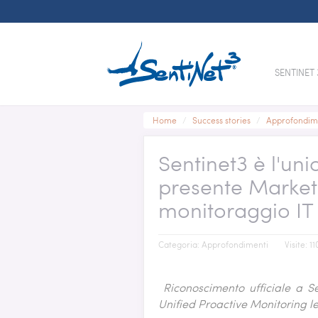
SENTINET 
MONIT
MICRO
Home
/
Success stories
/
Approfondim
GREEN I
SENTINE
MINISTE
PATTE
APPLIC
SENTINE
Sentinet3 è l'uni
SYSTEM
EXCHAN
NUCLEC
NETWOR
SHAREP
presente Market 
END USE
ACTIVE
monitoraggio IT
MICROS
Categoria:
Approfondimenti
Visite: 1
NETWO
CISCO 
Riconoscimento ufficiale a S
ROUTER
Unified Proactive Monitoring l