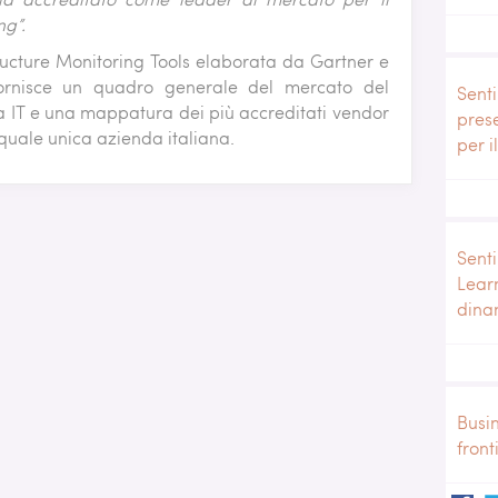
ng”.
ructure Monitoring Tools elaborata da Gartner e
 fornisce un quadro generale del mercato del
Senti
ra IT e una mappatura dei più accreditati vendor
pres
 quale unica azienda italiana.
per i
Senti
Lear
dina
Busi
front