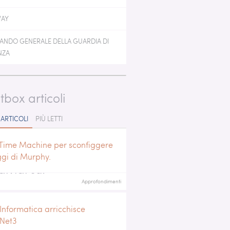
 GEN MONITORING
WAY
NDO GENERALE DELLA GUARDIA DI
NZA
tbox articoli
 ARTICOLI
PIÙ LETTI
Time Machine per sconfiggere
ggi di Murphy.
ividi su:
Approfondimenti
Informatica arricchisce
iNet3