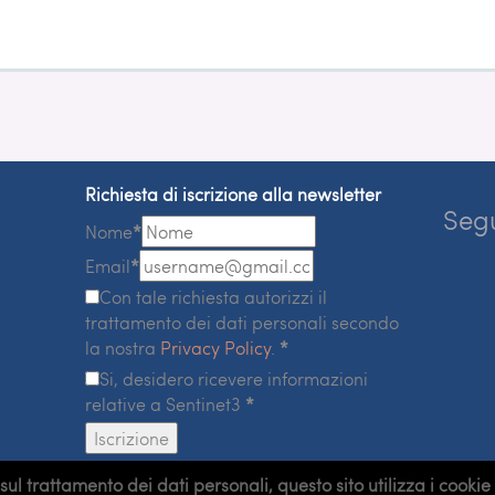
Richiesta di iscrizione alla newsletter
Segu
Nome
*
Email
*
Con tale richiesta autorizzi il
trattamento dei dati personali secondo
la nostra
Privacy Policy
.
*
Si, desidero ricevere informazioni
relative a Sentinet3
*
Iscrizione
trattamento dei dati personali, questo sito utilizza i cookie p