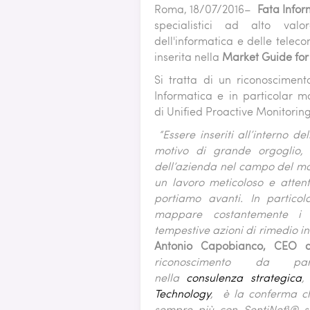
APPLIC
Roma, 18/07/2016–
Fata Infor
PATTE
specialistici ad alto val
dell'informatica e delle telec
JBOSS 
inserita nella
Market Guide for 
TOMCAT
WEBLOG
Si tratta di un riconoscimen
WEBSPH
Informatica e in particolar
di Unified Proactive Monitorin
“Essere inseriti all’interno d
motivo di grande orgoglio, 
dell’azienda nel campo del mon
un lavoro meticoloso e atten
portiamo avanti. In partico
mappare costantemente i si
tempestive azioni di rimedio in
Antonio Capobianco, CEO d
riconoscimento da p
nella
consulenza
strategica
,
Technology
, è la conferma ch
sempre più con SentiNet³® s