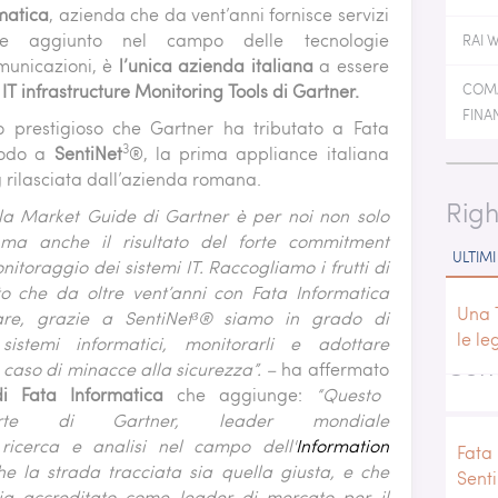
ATION SERVER
ENVIRONMENTAL PATTERN
NEXT
matica
, azienda che da vent’anni fornisce servizi
RN
ore aggiunto nel campo delle tecnologie
RAI 
PROBEBOX MONITORING
omunicazioni, è
l’unica azienda italiana
a essere
MONITORING
IT infrastructure Monitoring Tools di Gartner.
COMA
 MONITORING
IC MONITORING
FINA
to prestigioso che Gartner ha tributato a Fata
ERE MONITORING
3
 modo a
SentiNet
®, la prima appliance italiana
g rilasciata dall’azienda romana.
Righ
ella Market Guide di Gartner è per noi non solo
ma anche il risultato del forte commitment
ULTIMI
itoraggio dei sistemi IT. Raccogliamo i frutti di
to che da oltre vent’anni con Fata Informatica
Una 
lare, grazie a SentiNet³® siamo in grado di
le le
stemi informatici, monitorarli e adottare
Cond
 caso di minacce alla sicurezza”. –
ha affermato
i Fata Informatica
che aggiunge:
“Questo
arte di Gartner, leader mondiale
 ricerca e analisi nel campo dell'
Information
Fata 
e la strada tracciata sia quella giusta, e che
Sent
ia accreditato come leader di mercato per il