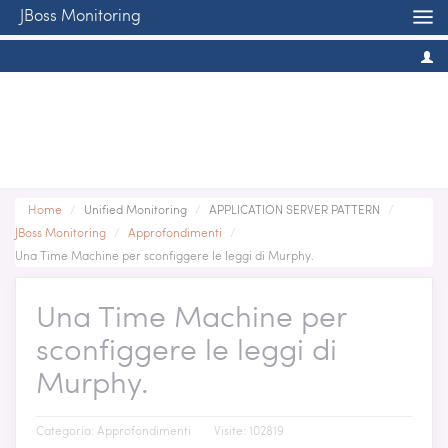
JBoss Monitoring
Home
/
Unified Monitoring
/
APPLICATION SERVER PATTERN
/
JBoss Monitoring
/
Approfondimenti
/
Una Time Machine per sconfiggere le leggi di Murphy.
Una Time Machine per
sconfiggere le leggi di
Murphy.
Categoria:
Approfondimenti
Visite: 102819