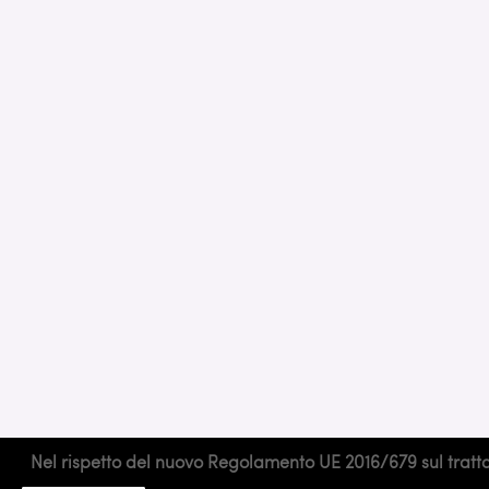
Nel rispetto del nuovo Regolamento UE 2016/679 sul trattame