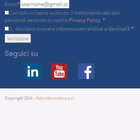
Email
*
Con tale richiesta autorizzi il trattamento dei dati
personali secondo la nostra
Privacy Policy
.
*
Si, desidero ricevere informazioni relative a Sentinet3
*
Iscrizione
Seguici su
Copyright 2014 -
Fata Informatica s.r.l.