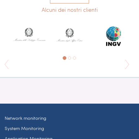
Alcuni dei nostri clienti
Network monitoring
System Monitoring
Application Monitoring