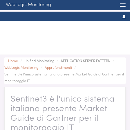
WebLogic Monitoring
Home
/
Unified Monitoring
/
APPLICATION SERVER PATTERN
/
WebLogic Monitoring
/
Approfondimenti
/
Sentinet3 è l'unico sistema italiano presente Market Guide di Gartner per il
monitoraggio IT
Sentinet3 è l'unico sistema
italiano presente Market
Guide di Gartner per il
monitoraggio IT