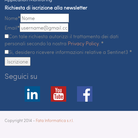
Richiesta di iscrizione alla newsletter
Nome
*
Email
*
Con tale richiesta autorizzi il trattamento dei dati
personali secondo la nostra
Privacy Policy
.
*
Si, desidero ricevere informazioni relative a Sentinet3
*
Iscrizione
Seguici su
Copyright 2014 -
Fata Informatica s.r.l.