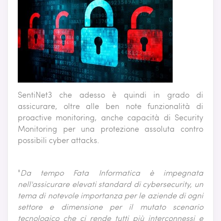
SentiNet3 che adesso è quindi in grado di
assicurare, oltre alle ben note funzionalità di
proactive monitoring, anche capacità di Security
Monitoring per una protezione assoluta contro
possibili cyber attacks.
"
Da tempo
Fata Informatica è impegnata
nell'assicurare elevati standard di cybersecurity, un
tema di notevole importanza per le aziende di ogni
settore e dimensione per il mutato scenario
tecnologico che ci rende tutti più interconnessi e