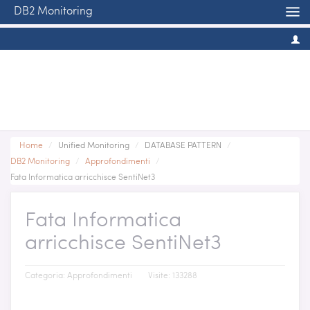
DB2 Monitoring
Home
/
Unified Monitoring
/
DATABASE PATTERN
/
DB2 Monitoring
/
Approfondimenti
/
Fata Informatica arricchisce SentiNet3
Fata Informatica
arricchisce SentiNet3
Categoria:
Approfondimenti
Visite: 133288