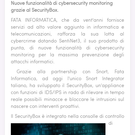
Nuove funzionalità di cybersecurity monitoring
grazie al SecurityBox.
FATA INFORMATICA, che da vent'anni fornisce
servizi ad alto valore aggiunto in informatica e
telecomunicazioni, rafforza la sua lotta al
cybercrime dotando SentiNet3, il suo prodotto di
punta, di nuove funzionalità di cybersecurity
monitoring per la massima prevenzione degli
attacchi informatici.
Grazie alla partnership con Snort, Fata
Informatica, ad oggi l'unico Snort Integrator
taliano, ha sviluppato il SecurityBox, un'appliance
con funzioni di IDS/IPS in rado di rilevare in tempo
reale possibili minacce e bloccare le intrusioni sul
nascere con interventi proattivi.
Il SecurityBox è int
egrato nella consolle di controllo
di