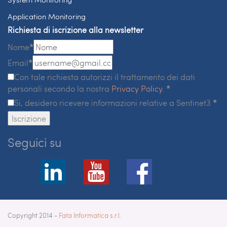
Application Monitoring
Richiesta di iscrizione alla newsletter
Nome
*
Email
*
Con tale richiesta autorizzi il trattamento dei dati
personali secondo la nostra
Privacy Policy
.
*
Si, desidero ricevere informazioni relative a Sentinet3
*
Iscrizione
Seguici su
Copyright 2014 -
Fata Informatica s.r.l.