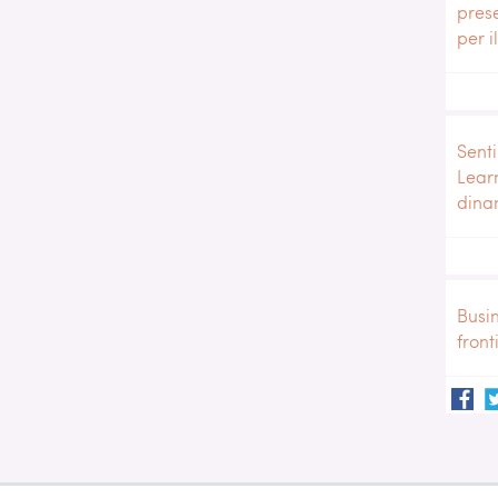
pres
per i
Senti
Lear
dina
Busi
front