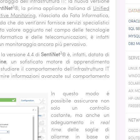
oraggio dell’infrastruttura IT: la nuova versione
ATION SERVER
ENVIRONMENTAL PATTERN
NEXT
3
ntiNet
®, la prima appliance italiana di
Unified
RN
DATAB
PROBEBOX MONITORING
tive Monitoring
, rilasciata da Fata Informatica,
MONITORING
ORACL
da che da vent’anni fornisce servizi specialistici
 MONITORING
to valore aggiunto nel campo delle tecnologie
SQL S
IC MONITORING
informatica e delle telecomunicazioni, è infatti
MYSQL
ERE MONITORING
 un monitoraggio ancora più pervasivo.
DB2 M
3
 la versione 4.4 di
SentiNet
® è, infatti, dotata di
SERVE
ine
, un sofisticato motore di apprendimento
tudiare il comportamento dell'infrastruttura IT
LINUX
ornire informazioni avanzate sul comportamento
WINDO
SOLAR
AIX M
In questo modo è
HP-UN
possibile assicurare non
FREEB
solo un controllo
costante, ma anche un
NETW
adeguamento
in real
time
delle soglie di
CISCO
allarme in base ai
ROUTE