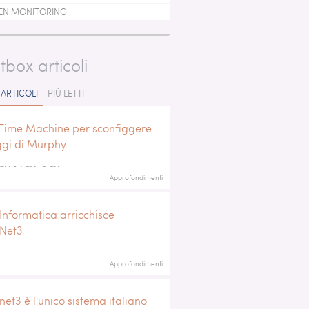
EN MONITORING
tbox articoli
 ARTICOLI
PIÙ LETTI
Time Machine per sconfiggere
ggi di Murphy.
ividi su:
Approfondimenti
Informatica arricchisce
iNet3
Approfondimenti
net3 è l'unico sistema italiano