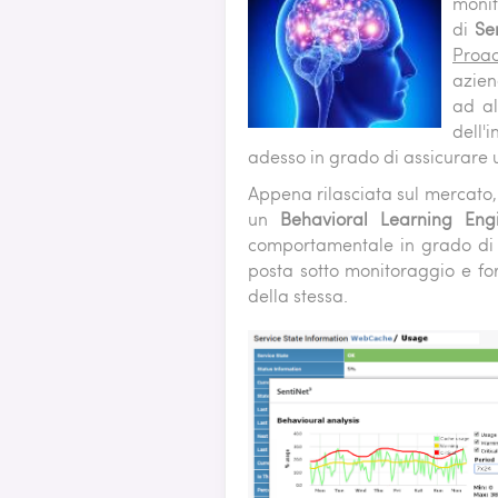
monit
APPLIC
di
Se
PATTE
Proac
JBOSS 
azien
TOMCAT
ad al
WEBLOG
dell'
WEBSPH
adesso in grado di assicurare
Appena rilasciata sul mercato,
un
Behavioral Learning Eng
comportamentale in grado di s
posta sotto monitoraggio e f
della stessa.