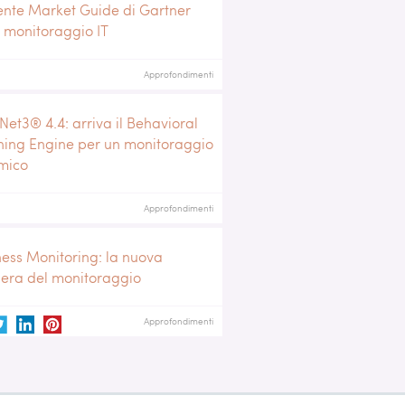
ente Market Guide di Gartner
l monitoraggio IT
Approfondimenti
Net3® 4.4: arriva il Behavioral
ning Engine per un monitoraggio
mico
Approfondimenti
ness Monitoring: la nuova
iera del monitoraggio
Approfondimenti