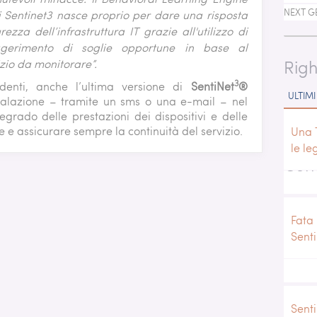
NEXT G
di Sentinet3 nasce proprio per dare una risposta
ezza dell’infrastruttura IT grazie all'utilizzo di
ggerimento di soglie opportune in base al
Righ
zio da monitorare”.
3
enti, anche l’ultima versione di
SentiNet
®
ULTIMI
alazione – tramite un sms o una e-mail – nel
degrado delle prestazioni dei dispositivi e delle
e e assicurare sempre la continuità del servizio.
Una 
le le
Cond
Fata 
Sent
Senti