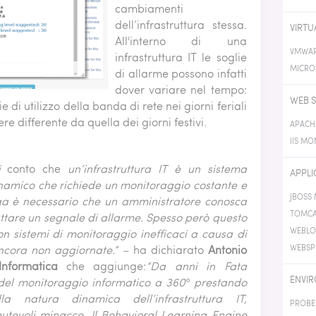
cambiamenti
dell’infrastruttura stessa.
VIRTU
All'interno di una
VMWAR
infrastruttura IT le soglie
MICRO
di allarme possono infatti
dover variare nel tempo:
WEB S
e di utilizzo della banda di rete nei giorni feriali
 differente da quella dei giorni festivi.
APACH
IIS MO
i
conto che
un’infrastruttura IT è un sistema
APPLI
amico che richiede un monitoraggio costante e
JBOSS
nga è necessario che un amministratore conosca
TOMCA
cattare un segnale di allarme. Spesso però questo
WEBLO
 con sistemi di monitoraggio inefficaci a causa di
ancora non aggiornate.” –
ha dichiarato
Antonio
WEBSP
Informatica
che aggiunge:
“Da anni in Fata
ENVIR
 del monitoraggio informatico a 360° prestando
a natura dinamica dell’infrastruttura IT,
PROBE
utevoli minacce. Il Behavioral Learning Engine