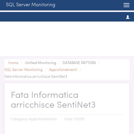
SQL Server Monitoring
Home
/
Unified Monitoring
/
DATABASE PATTERN
/
SQL Server Monitoring
/
Approfondimenti
/
Fata Informatica arricchisce SentiNet3
Fata Informatica
arricchisce SentiNet3
Categoria:
Approfondimenti
Visite: 133190