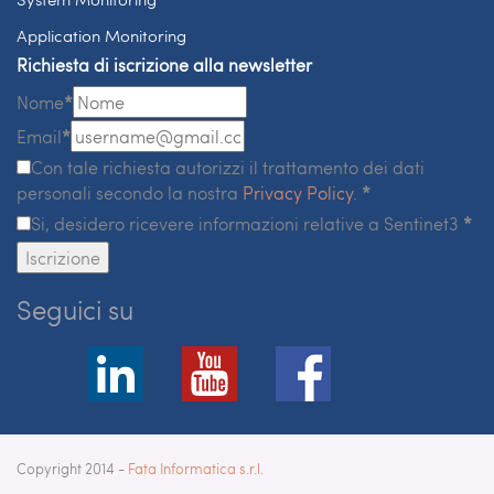
Application Monitoring
Richiesta di iscrizione alla newsletter
Nome
*
Email
*
Con tale richiesta autorizzi il trattamento dei dati
personali secondo la nostra
Privacy Policy
.
*
Si, desidero ricevere informazioni relative a Sentinet3
*
Iscrizione
Seguici su
Copyright 2014 -
Fata Informatica s.r.l.