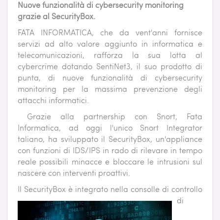
Nuove funzionalità di cybersecurity monitoring
grazie al SecurityBox.
FATA INFORMATICA, che da vent'anni fornisce
servizi ad alto valore aggiunto in informatica e
telecomunicazioni, rafforza la sua lotta al
cybercrime dotando SentiNet3, il suo prodotto di
punta, di nuove funzionalità di cybersecurity
monitoring per la massima prevenzione degli
attacchi informatici.
Grazie alla partnership con Snort, Fata
Informatica, ad oggi l'unico Snort Integrator
taliano, ha sviluppato il SecurityBox, un'appliance
con funzioni di IDS/IPS in rado di rilevare in tempo
reale possibili minacce e bloccare le intrusioni sul
nascere con interventi proattivi.
Il SecurityBox è int
egrato nella consolle di controllo
di