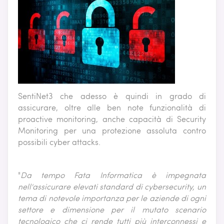
SentiNet3 che adesso è quindi in grado di
assicurare, oltre alle ben note funzionalità di
proactive monitoring, anche capacità di Security
Monitoring per una protezione assoluta contro
possibili cyber attacks.
"
Da tempo
Fata Informatica è impegnata
nell'assicurare elevati standard di cybersecurity, un
tema di notevole importanza per le aziende di ogni
settore e dimensione per il mutato scenario
tecnologico che ci rende tutti più interconnessi e