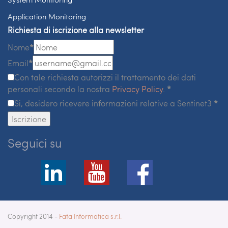
Application Monitoring
Richiesta di iscrizione alla newsletter
Nome
*
Email
*
Con tale richiesta autorizzi il trattamento dei dati
personali secondo la nostra
Privacy Policy
.
*
Si, desidero ricevere informazioni relative a Sentinet3
*
Iscrizione
Seguici su
Copyright 2014 -
Fata Informatica s.r.l.