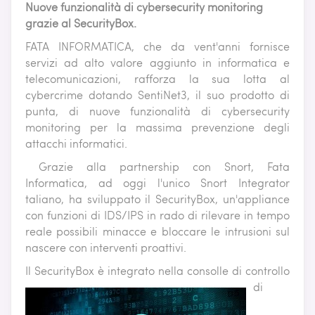
Nuove funzionalità di cybersecurity monitoring
grazie al SecurityBox.
FATA INFORMATICA, che da vent'anni fornisce
servizi ad alto valore aggiunto in informatica e
telecomunicazioni, rafforza la sua lotta al
cybercrime dotando SentiNet3, il suo prodotto di
punta, di nuove funzionalità di cybersecurity
monitoring per la massima prevenzione degli
attacchi informatici.
Grazie alla partnership con Snort, Fata
Informatica, ad oggi l'unico Snort Integrator
taliano, ha sviluppato il SecurityBox, un'appliance
con funzioni di IDS/IPS in rado di rilevare in tempo
reale possibili minacce e bloccare le intrusioni sul
nascere con interventi proattivi.
Il SecurityBox è int
egrato nella consolle di controllo
di