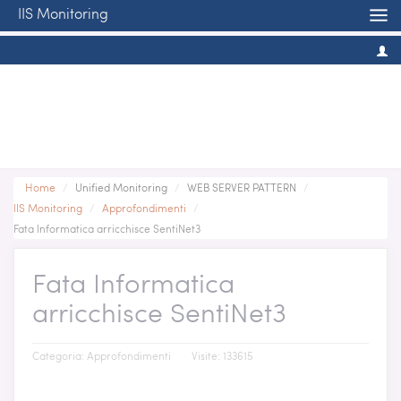
IIS Monitoring
Home
/
Unified Monitoring
/
WEB SERVER PATTERN
/
IIS Monitoring
/
Approfondimenti
/
Fata Informatica arricchisce SentiNet3
Fata Informatica
arricchisce SentiNet3
Categoria:
Approfondimenti
Visite: 133615