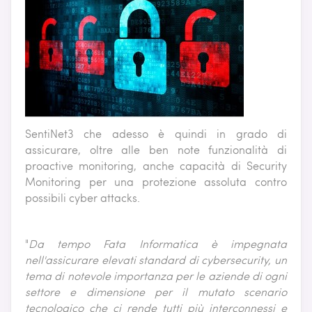
SentiNet3 che adesso è quindi in grado di
assicurare, oltre alle ben note funzionalità di
proactive monitoring, anche capacità di Security
Monitoring per una protezione assoluta contro
possibili cyber attacks.
"
Da tempo
Fata Informatica è impegnata
nell'assicurare elevati standard di cybersecurity, un
tema di notevole importanza per le aziende di ogni
settore e dimensione per il mutato scenario
tecnologico che ci rende tutti più interconnessi e